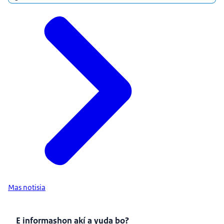
Mas notisia
E informashon akí a yuda bo?