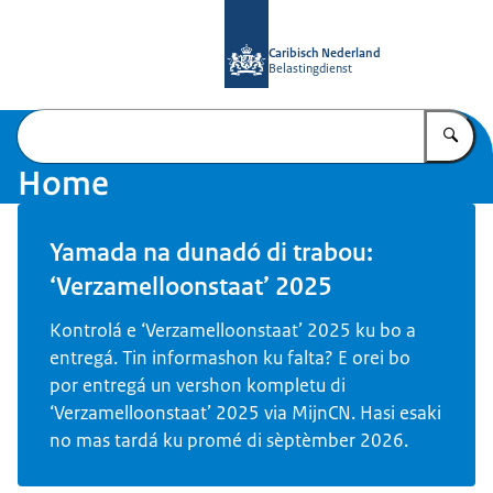
bai homepage di Belastingdienst Car
Caribisch Nederland
Belastingdienst
Ye
Home
Yamada na dunadó di trabou:
‘Verzamelloonstaat’ 2025
Kontrolá e ‘Verzamelloonstaat’ 2025 ku bo a
entregá. Tin informashon ku falta? E orei bo
por entregá un vershon kompletu di
‘Verzamelloonstaat’ 2025 via MijnCN. Hasi esaki
no mas tardá ku promé di sèptèmber 2026.