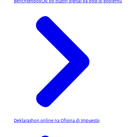
BerichtenboxCN: bo buzon digital pa pòst di gobièrnu
Deklarashon online na Ofisina di Impuesto