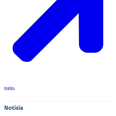
Ingles
.
Notisia