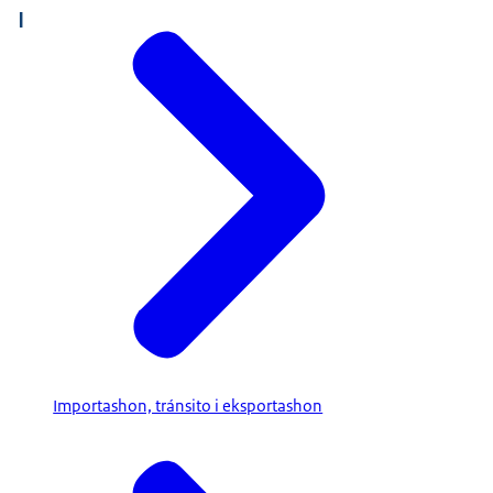
I
Importashon, tránsito i eksportashon