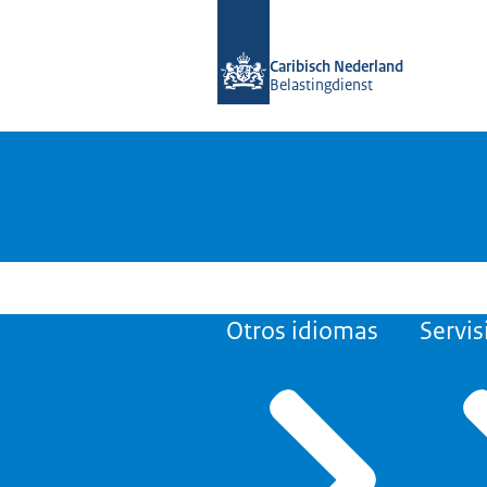
bai homepage di Belastingdienst Car
Caribisch Nederland
Belastingdienst
Otros idiomas
Servis