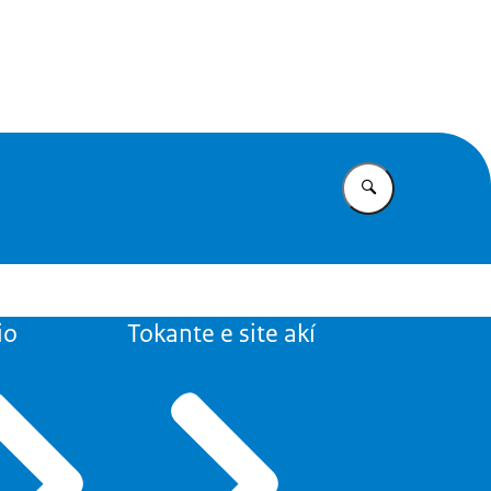
ibisch Nederland
Yena loke bo
io
Tokante e site akí