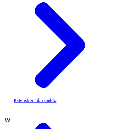
Retenshon riba suèldo
W