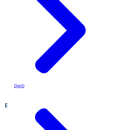
DigiD
E