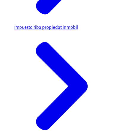
Impuesto riba propiedat inmóbil