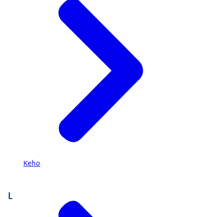
Keho
L