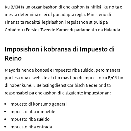
Ku B/CN ta un organisashon di ehekushon ta nifiká, ku no ta e
mes ta determiná e lei òf por adaptá regla. Ministerio di
Finansa ta redaktá legislashon i regulashon stipulá pa
Gobièrnu i
Eerste
i
Tweede Kamer
di parlamento na Hulanda.
Imposishon i kobransa di Impuesto di
Reino
Mayoria hende konosé e Impuesto riba suèldo, pero manera
por lesa riba e
website
aki tin mas tipo di impuesto ku B/CN tin
di haber kuné. E Belastingdienst Caribisch Nederland ta
responsabel pa ehekushon di e siguiente impuestonan:
Impuesto di konsumo general
Impuesto riba inmueble
Impuesto riba suèldo
Impuesto riba entrada