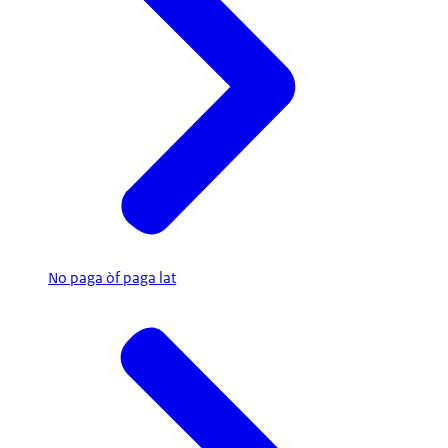
No paga òf paga lat