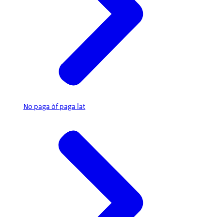
No paga òf paga lat