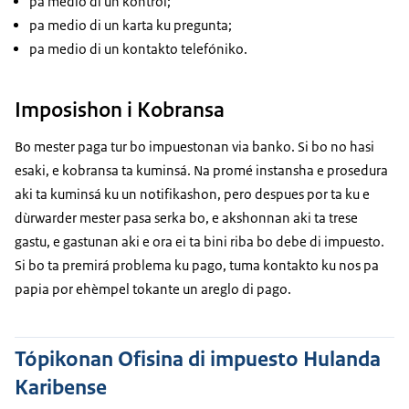
pa medio di un kòntròl;
pa medio di un karta ku pregunta;
pa medio di un kontakto telefóniko.
Imposishon i Kobransa
Bo mester paga tur bo impuestonan via banko. Si bo no hasi
esaki, e kobransa ta kuminsá. Na promé instansha e prosedura
aki ta kuminsá ku un notifikashon, pero despues por ta ku e
dùrwarder mester pasa serka bo, e akshonnan aki ta trese
gastu, e gastunan aki e ora ei ta bini riba bo debe di impuesto.
Si bo ta premirá problema ku pago, tuma kontakto ku nos pa
papia por ehèmpel tokante un areglo di pago.
Tópikonan Ofisina di impuesto Hulanda
Karibense