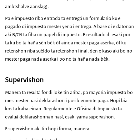
ambtshalve aanslag
).
Pa e impuesto riba entrada ta entregá un formulario ku e
pagadó di impuesto mester yena i entregá. A base di e datonan
aki B/CN ta fiha un papel di impuesto. E resultado di esaki por
ta ku bo ta haña sèn bèk òf ainda mester paga aserka, òf ku
retenshon riba suèldo ta retenshon final, den e kaso aki bo no
mester paga nada aserka i bo no ta haña nada bèk.
Supervishon
Manera ta resultá for di loke tin ariba, pa mayoria impuesto bo
mes mester hasi deklarashon i posiblemente paga. Hopi bia
kos ta kaba einan. Regularmente e Ofisina di Impuesto ta
evaluá deklarashonnan hasí, esaki yama supervishon.
E supervishon aki tin hopi forma, manera