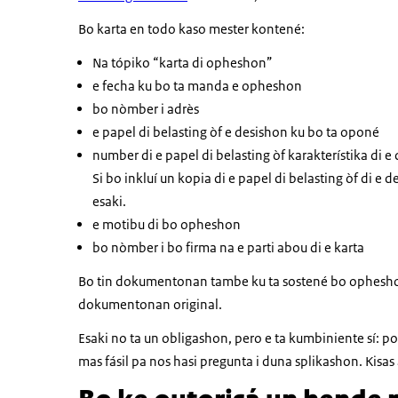
Bo karta en todo kaso mester kontené:
Na tópiko “karta di opheshon”
e fecha ku bo ta manda e opheshon
bo nòmber i adrès
e papel di belasting òf e desishon ku bo ta oponé
number di e papel di belasting òf karakterístika di e
Si bo inkluí un kopia di e papel di belasting òf di e d
esaki.
e motibu di bo opheshon
bo nòmber i bo firma na e parti abou di e karta
Bo tin dokumentonan tambe ku ta sostené bo ophesho
dokumentonan original.
Esaki no ta un obligashon, pero e ta kumbiniente sí: p
mas fásil pa nos hasi pregunta i duna splikashon. Kisas