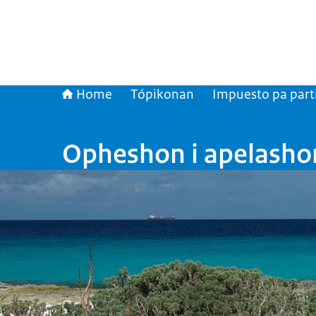
Home
Tópikonan
Impuesto pa part
Opheshon i apelashon