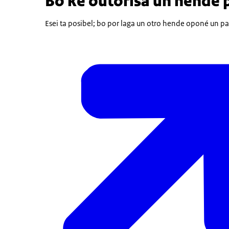
Bo ke outorisá un hende 
Esei ta posibel; bo por laga un otro hende oponé un pa