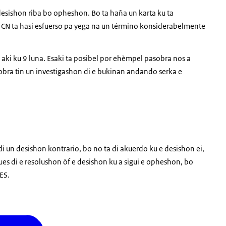
esishon riba bo opheshon. Bo ta haña un karta ku ta
CN ta hasi esfuerso pa yega na un término konsiderabelmente
aki ku 9 luna. Esaki ta posibel por ehèmpel pasobra nos a
bra tin un investigashon di e bukinan andando serka e
i un desishon kontrario, bo no ta di akuerdo ku e desishon ei,
pues di e resolushon òf e desishon ku a sigui e opheshon, bo
ES.