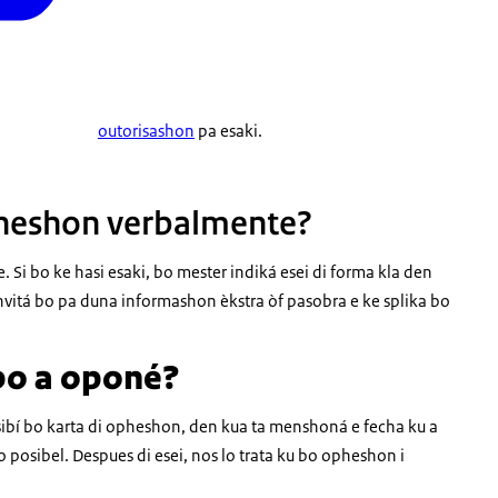
outorisashon
pa esaki.
opheshon verbalmente?
 Si bo ke hasi esaki, bo mester indiká esei di forma kla den
nvitá bo pa duna informashon èkstra òf pasobra e ke splika bo
bo a oponé?
sibí bo karta di opheshon, den kua ta menshoná e fecha ku a
posibel. Despues di esei, nos lo trata ku bo opheshon i