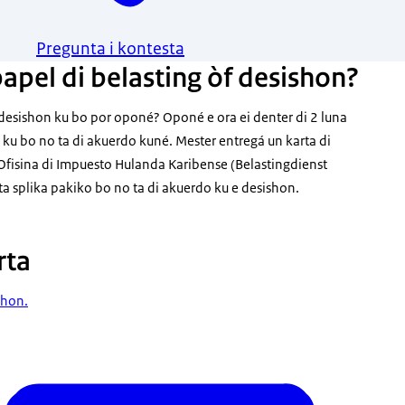
Pregunta i kontesta
apel di belasting òf desishon?
 desishon ku bo por oponé? Oponé e ora ei denter di 2 luna
n ku bo no ta di akuerdo kuné. Mester entregá un karta di
 Ofisina di Impuesto Hulanda Karibense (Belastingdienst
ta splika pakiko bo no ta di akuerdo ku e desishon.
rta
shon.