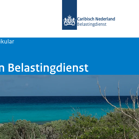
bai homepage di Belastingdienst Car
Caribisch Nederland
Belastingdienst
ikular
 Belastingdienst