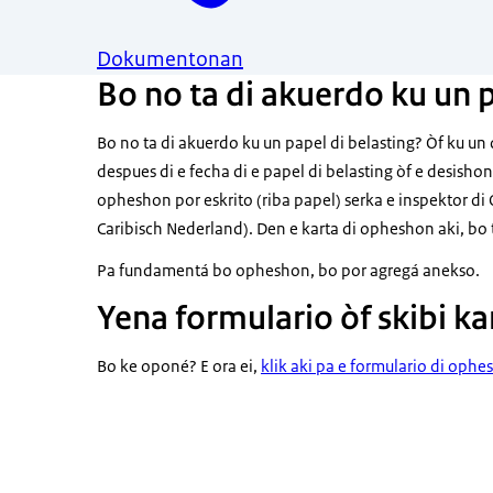
Dokumentonan
Bo no ta di akuerdo ku un p
Bo no ta di akuerdo ku un papel di belasting? Òf ku un
despues di e fecha di e papel di belasting òf e desisho
opheshon por eskrito (riba papel) serka e inspektor di
Caribisch Nederland). Den e karta di opheshon aki, bo 
Pa fundamentá bo opheshon, bo por agregá anekso.
Yena formulario òf skibi ka
Bo ke oponé? E ora ei,
klik aki pa e formulario di ophe