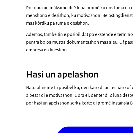
Por dura un máksimo di 9 luna promé ku nos tuma un d
menshoná e desishon, ku motivashon. Belastingdienst 
mas kòrtiku pa tuma e desishon.
Ademas, tambe tin e posibilidat pa ekstendé e término 
puntra bo pa mustra dokumentashon mas aleu. Òf paso
empresa en kuestion.
Hasi un apelashon
Naturalmente ta posibel ku, den kaso di un rechaso òf d
a pesar di e motivashon. E ora ei, denter di 2 luna des
por hasi un apelashon serka korte di promé instansia B