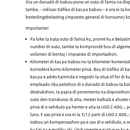
Ora un dunadó di trabou pone un outo di famia na disp
tambe, - inkluso tráfiko di kas pa trabou – e ora ei ta 
bestedingsbelasting
(impuesto general di konsumo) kom
Importante!
Pa loke ta trata outo di famia ku, promé ku e
Belasti
number di outo, tambe ta komprondé bou di
algeme
volúmen di benta) i impuesto di importashon.
Kilometer di kas pa trabou no ta kilometer komersial 
konsiderá komo kilometer privá. Bou di tráfiko di 
kas pa e adrès kaminda e negoshi ta situá òf for di 
empleado riba petishon di e dunadó di trabou ta bai
destrukshon, ta papia di ponementu na disposishon, 
outo den transkurso di aña, mester kalkulá e ahuste 
privá di e vehíkulo pa henter e aña ta USD 2.400,-, 
luna. E uso privá e ora ei ta 3/12 parti di USD 2.40
trabou un kompensashon pa e uso di e vehíkulo, e or
ku t’ei pa e motibu aki. Únikamente e gastunan ku 