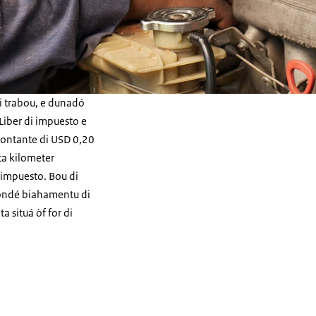
i trabou, e dunadó
Liber di impuesto e
ontante di USD 0,20
ta kilometer
 impuesto. Bou di
ondé biahamentu di
a situá òf for di