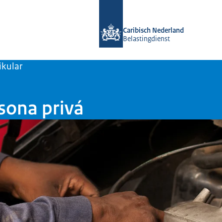
bai homepage di Belastingdienst Car
Caribisch Nederland
Belastingdienst
ikular
sona privá