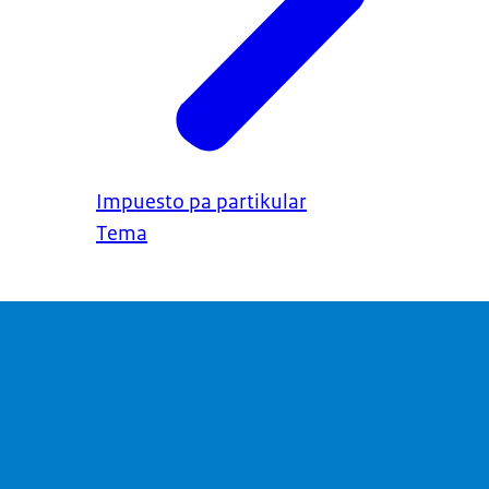
Impuesto pa partikular
Tema