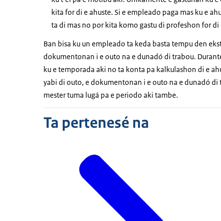
kita for di e ahuste. Si e empleado paga mas ku e a
ta di mas no por kita komo gastu di profeshon for di 
Ban bisa ku un empleado ta keda basta tempu den ekste
dokumentonan i e outo na e dunadó di trabou. Durante 
ku e temporada aki no ta konta pa kalkulashon di e ahus
yabi di outo, e dokumentonan i e outo na e dunadó di tr
mester tuma lugá pa e periodo aki tambe.
Ta pertenesé na