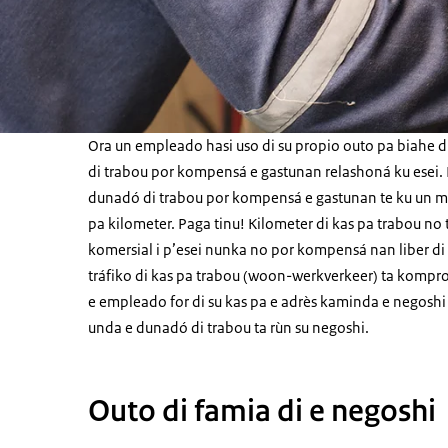
Ora un empleado hasi uso di su propio outo pa biahe d
di trabou por kompensá e gastunan relashoná ku esei. 
dunadó di trabou por kompensá e gastunan te ku un m
pa kilometer. Paga tinu! Kilometer di kas pa trabou no 
komersial i p’esei nunka no por kompensá nan liber di
tráfiko di kas pa trabou (
woon-werkverkeer
) ta kompr
e empleado for di su kas pa e adrès kaminda e negoshi t
unda e dunadó di trabou ta rùn su negoshi.
Outo di famia di e negoshi