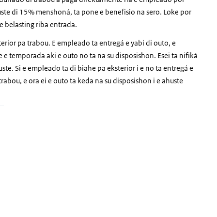
huste di 15% menshoná, ta pone e benefisio na sero. Loke por
e belasting riba entrada.
rior pa trabou. E empleado ta entregá e yabi di outo, e
e temporada aki e outo no ta na su disposishon. Esei ta nifiká
te. Si e empleado ta di biahe pa eksterior i e no ta entregá e
abou, e ora ei e outo ta keda na su disposishon i e ahuste