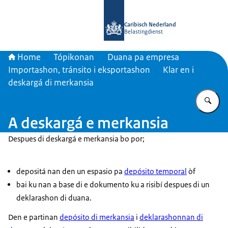
bai homepage di Belastingdienst Car
Caribisch Nederland
Belastingdienst
Home
Tópikonan
Duana pa empresa
Importashon, tránsito i eksportashon
Klar en i
deskargá di merkansia
Ye
A deskargá e merkansia
Despues di deskargá e merkansia bo por;
depositá nan den un espasio pa
depósito temporal
òf
bai ku nan a base di e dokumento ku a risibí despues di un
deklarashon di duana.
Den e partinan
depósito di merkansia
i
deklarashonnan di