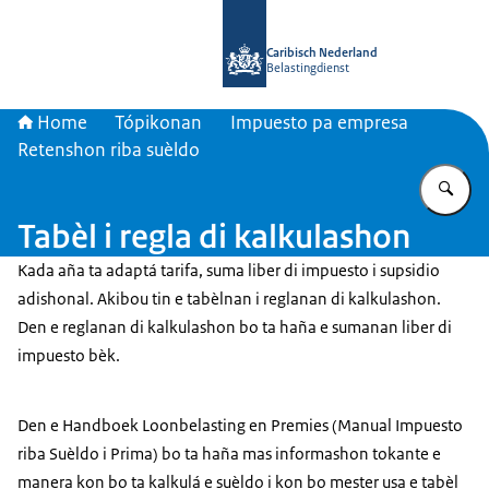
bai homepage di Belastingdienst Car
Caribisch Nederland
Belastingdienst
Home
Tópikonan
Impuesto pa empresa
Retenshon riba suèldo
Ye
Tabèl i regla di kalkulashon
Kada aña ta adaptá tarifa, suma liber di impuesto i supsidio
adishonal. Akibou tin e tabèlnan i reglanan di kalkulashon.
Den e reglanan di kalkulashon bo ta haña e sumanan liber di
impuesto bèk.
Den e Handboek Loonbelasting en Premies (Manual Impuesto
riba Suèldo i Prima) bo ta haña mas informashon tokante e
manera kon bo ta kalkulá e suèldo i kon bo mester usa e tabèl