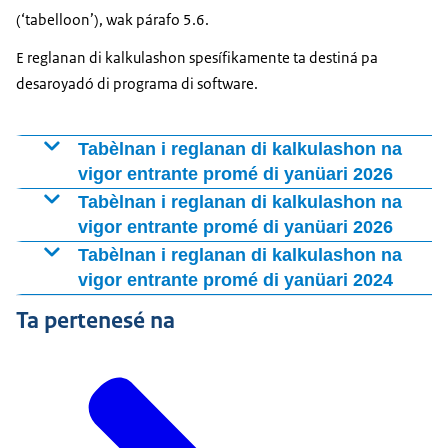
(‘tabelloon’), wak párafo 5.6.
E reglanan di kalkulashon spesífikamente ta destiná pa
desaroyadó di programa di software.
Tabèlnan i reglanan di kalkulashon na
vigor entrante promé di yanüari 2026
Regla di kalkulashon
Tabèlnan i reglanan di kalkulashon na
vigor entrante promé di yanüari 2026
Splikashon
Tabèl di mitar dia
Regla di kalkulashon
Tabèlnan i reglanan di kalkulashon na
Tabèl di dia
vigor entrante promé di yanüari 2024
Splikashon
Tabèl di siman
Tabèl di mitar dia
Regla di kalkulashon
Ta pertenesé na
Tabèl di luna
Tabèl di dia
Splikashon
Tabèl di kuartal
Tabèl di siman
Tabèl di mitar dia
Tabèl di kinsena
Tabèl di luna
Tabèl di dia
Tabèl di impuesto final
Tabèl di kuartal
Tabèl di siman
Tabèl di remunerashon spesial 2026
Tabèl di kinsena
Tabèl di luna