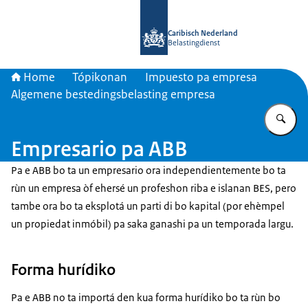
bai homepage di Belastingdienst Car
Caribisch Nederland
Belastingdienst
Home
Tópikonan
Impuesto pa empresa
Algemene bestedingsbelasting empresa
Ye
Empresario pa ABB
Pa e ABB bo ta un empresario ora independientemente bo ta
rùn un empresa òf ehersé un profeshon riba e islanan BES, pero
tambe ora bo ta eksplotá un parti di bo kapital (por ehèmpel
un propiedat inmóbil) pa saka ganashi pa un temporada largu.
Forma hurídiko
Pa e ABB no ta importá den kua forma hurídiko bo ta rùn bo