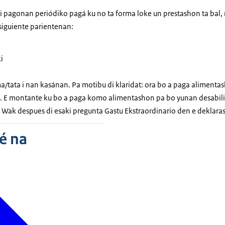
pagonan periódiko pagá ku no ta forma loke un prestashon ta bal, no
siguiente parientenan:
i
tata i nan kasánan. Pa motibu di klaridat: ora bo a paga alimenta
. E montante ku bo a paga komo alimentashon pa bo yunan desabili
. Wak despues di esaki pregunta Gastu Ekstraordinario den e deklara
é na