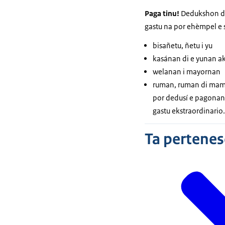
Paga tinu!
Dedukshon di 
gastu na por ehèmpel e 
bisañetu, ñetu i yu
kasánan di e yunan ak
welanan i mayornan
ruman, ruman di mama/
por dedusí e pagonan
gastu ekstraordinario
Ta pertenes