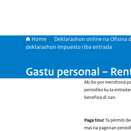
Home
Deklarashon online na Ofisina 
deklarashon impuesto riba entrada
Gastu personal – Rent
Aki bo por menshoná pag
periódiko ku ta entrada
benefisiá di nan.
Paga tinu!
Ta pèrmití de
mas na pagonan periódik