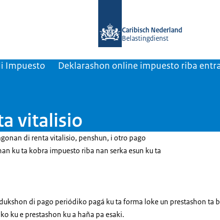
bai homepage di Belastingdienst Car
Caribisch Nederland
Belastingdienst
di Impuesto
Deklarashon online impuesto riba entr
a vitalisio
onan di renta vitalisio, penshun, i otro pago
nan ku ta kobra impuesto riba nan serka esun ku ta
dukshon di pago periódiko pagá ku ta forma loke un prestashon ta b
o ku e prestashon ku a haña pa esaki.