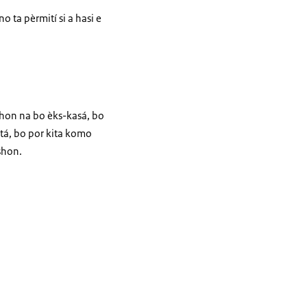
 ta pèrmití si a hasi e
shon na bo èks-kasá, bo
tá, bo por kita komo
shon.