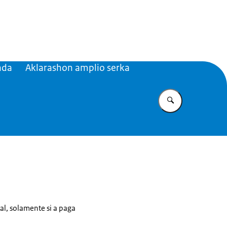
ibisch Nederland
ada
Aklarashon amplio serka
Yena loke bo
al, solamente si a paga