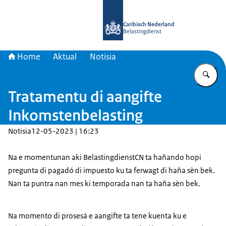
bai homepage di Belastingdienst Car
Caribisch Nederland
Belastingdienst
Home
Aktual
Notisia
Ye
Tratamentu di aangifte
Inkomstenbelasting
Notisia
12-05-2023 | 16:23
Na e momentunan aki BelastingdienstCN ta hañando hopi
pregunta di pagadó di impuesto ku ta ferwagt di haña sèn bek.
Nan ta puntra nan mes ki temporada nan ta haña sèn bek.
Na momento di prosesá e aangifte ta tene kuenta ku e