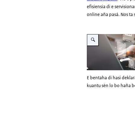
efisiensia di e servisio
online aña pasá. Nos ta 
Hasī é imagen grandi Onlin
E bentaha di hasi deklar
kuantu sèn lo bo haña b