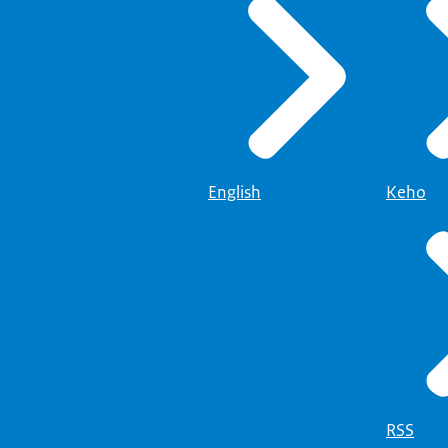
English
Keho
RSS