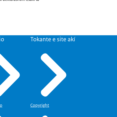
io
Tokante e site akí
to
Copyright