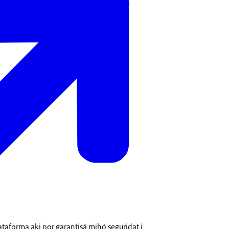
lataforma aki por garantisá mihó seguridat i