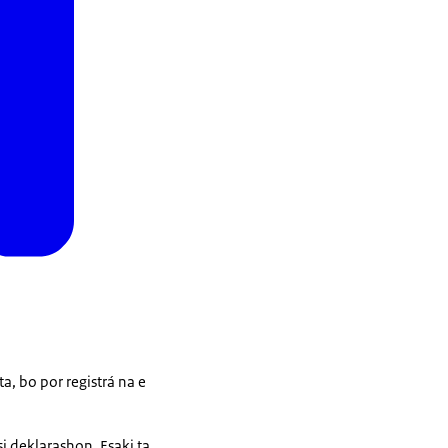
ta, bo por registrá na e
i deklarashon. Esaki ta