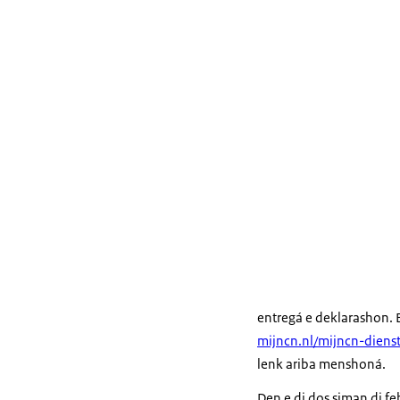
entregá e deklarashon. B
mijncn.nl/mijncn-diens
lenk ariba menshoná.
Den e di dos siman di fe