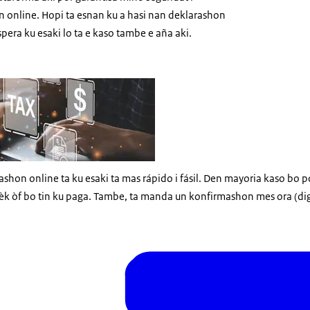
nan online. Hopi ta esnan ku a hasi nan deklarashon
spera ku esaki lo ta e kaso tambe e aña aki.
e aangifte inkomstenbelasting
ashon online ta ku esaki ta mas rápido i fásil. Den mayoria kaso bo
èk òf bo tin ku paga. Tambe, ta manda un konfirmashon mes ora (di