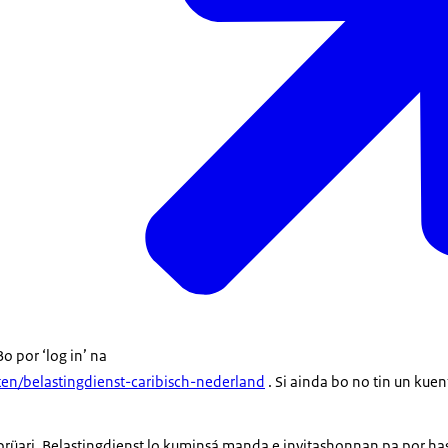
o por ‘log in’ na
ten/belastingdienst-caribisch-nederland
. Si ainda bo no tin un kuen
brüari, Belastingdienst lo kuminsá manda e invitashonnan pa por has