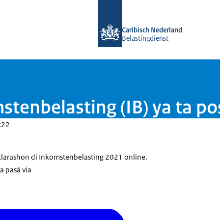
bai homepage di Belastingdienst Car
Caribisch Nederland
Belastingdienst
tenbelasting (IB) ya ta po
:22
eklarashon di Inkomstenbelasting 2021 online.
ña pasá via