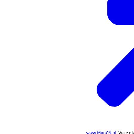
www.MijnCN.nl
. Via e p